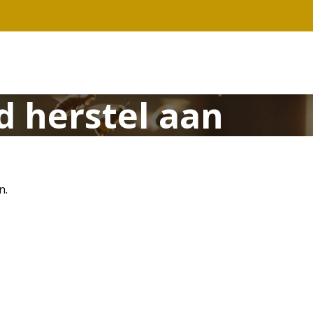
 herstel aan
n.